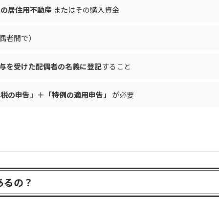
めの居住用不動産
またはその購入資金
偶者間で）
与を受けた配偶者の名義に登記
すること
与税の申告」＋「特例の適用申告」
が必要
あるの？