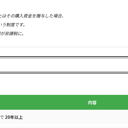
たはその購入資金を贈与した場合、
という制度です。
円が非課税に。
内容
点で
20年以上