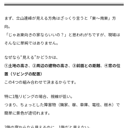
まず、立山連峰が見える方角はざっくり言うと「東〜南東」方
向。
「じゃあ東向きの家ならいいの？」と思われがちですが、現場は
そんなに単純ではありません。
なぜなら“見える”かどうかは、
①土地の高さ
、
②周辺の建物の高さ
、
③前面との距離
、
④窓の位
置（リビングの配置）
この4つの組み合わせで決まるからです。
特に1階リビングの場合、視線が低い。
つまり、ちょっとした障害物（隣家、塀、車庫、電柱、樹木）で
簡単に景色が途切れます。
2階の窓からなら見えるのに、1階だと見えない。