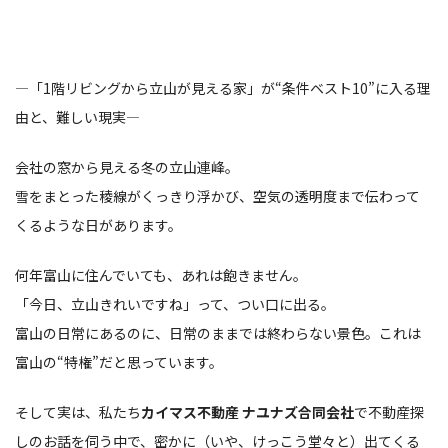
—「1階リビングから立山が見える家」が“条件ベスト10”に入る理
由と、難しい現実—
会社の窓から見える冬の立山連峰。
雪をまとった稜線がくっきり浮かび、空気の透明度まで伝わって
くるような日があります。
何年富山に住んでいても、あれは飽きません。
「今日、立山きれいですね」って、つい口に出る。
富山の日常にあるのに、日常のままでは終わらない景色。これは
富山の“特権”だと思っています。
そして実は、私たち
カイマス不動産 ナユナズ合同会社
で不動産探
しのお話を伺う中で、密かに（いや、けっこう堂々と）出てくる