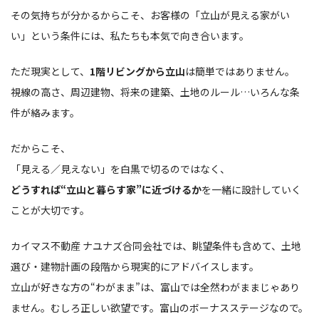
その気持ちが分かるからこそ、お客様の「立山が見える家がい
い」という条件には、私たちも本気で向き合います。
ただ現実として、
1階リビングから立山
は簡単ではありません。
視線の高さ、周辺建物、将来の建築、土地のルール…いろんな条
件が絡みます。
だからこそ、
「見える／見えない」を白黒で切るのではなく、
どうすれば“立山と暮らす家”に近づけるか
を一緒に設計していく
ことが大切です。
カイマス不動産 ナユナズ合同会社では、眺望条件も含めて、土地
選び・建物計画の段階から現実的にアドバイスします。
立山が好きな方の“わがまま”は、富山では全然わがままじゃあり
ません。むしろ正しい欲望です。富山のボーナスステージなので。